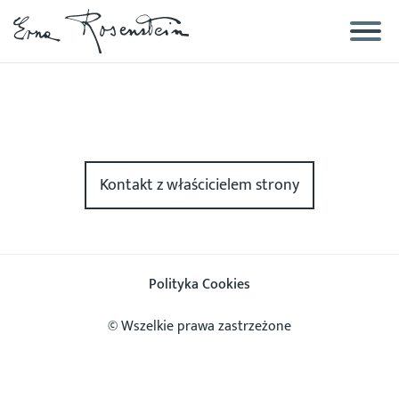
Biografia
Galerie
Kontakt z właścicielem strony
Obrazy
technika mieszana
Polityka Cookies
Rysunki
© Wszelkie prawa zastrzeżone
Obiekty artystyczne
Zdjęcia