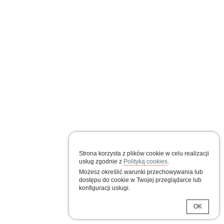
Twórczość literacka
Wiersze
Z tomu ,,Ślad'', Czytelnik, Warszawa 1972
Z tomu ,,Spoza granic mowy,,, Czytelnik,
Warszawa 1976
Z tomu ,,Jeszcze z archiwum'', Galeria Rzeźby
Strona korzysta z plików cookie w celu realizacji
usług zgodnie z
Polityką cookies
.
BWA, Warszawa 1994
Możesz określić warunki przechowywania lub
dostępu do cookie w Twojej przeglądarce lub
konfiguracji usługi.
Bajki
OK
Zapisane sny