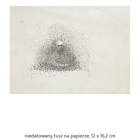
Twórczość literacka
Wiersze
Z tomu ,,Ślad'', Czytelnik, Warszawa 1972
Z tomu ,,Spoza granic mowy,,, Czytelnik,
Warszawa 1976
Z tomu ,,Jeszcze z archiwum'', Galeria Rzeźby
BWA, Warszawa 1994
Bajki
niedatowany, tusz na papierze, 12 x 16.2 cm
Zapisane sny