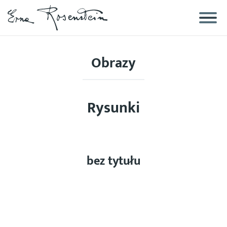
Biografia
Obrazy
Galerie
Rysunki
Obrazy
technika mieszana
bez tytułu
Rysunki
Obiekty artystyczne
Zdjęcia